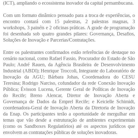
(ICT), ampliando o ecossistema inovador da capital pernambucana.
Com um formato dinâmico pensado para a troca de experiências, o
encontro contará com 15 palestras, 2 palestras magnas, 3
workshops, 3 painéis e 2 oficinas práticas. A grade de programação
foi desenhada sob quatro grandes pilares: Governança, Desafios,
Soluções de Inovação e Parcerias/Contratações.
Entre os palestrantes confirmados estão referências de destaque no
cenário nacional, como Rafael Fassio, Procurador do Estado de São
Paulo; André Rauen, da Agência Brasileira de Desenvolvimento
Industrial (ABDI); Henrique Troccoli, Integrante do Laboratório de
Inovação da AGU; Bárbara Johas, Coordenadora do CESU
Teresina; Rodrigo Narciso, cofundador da rede Conexão Inovação
Pública; Évisson Lucena, Gerente Geral de Políticas de Inovação
do Recife; Breno Alencar, Diretor de Inovação Aberta e
Governança de Dados da Emprel Recife; e Keicielle Schimidt,
coordenadora-Geral de Inovação Aberta da Diretoria de Inovação
da Enap. Os participantes terão a oportunidade de mergulhar em
temas que vão desde a estruturação de ambientes experimentais
(como os Sandboxes Regulatórios) até os aspectos jurídicos que
envolvem as contratações públicas de soluções inovadoras.