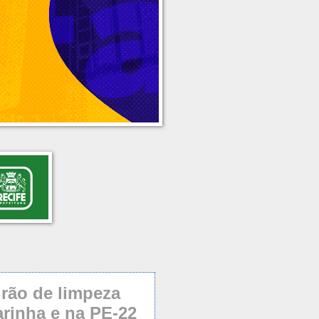
irão de limpeza
rinha e na PE-22