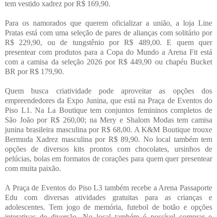
tem vestido xadrez por R$ 169,90.
Para os namorados que querem oficializar a união, a loja Line
Pratas está com uma seleção de pares de alianças com solitário por
R$ 229,90, ou de tungstênio por R$ 489,00. E quem quer
presentear com produtos para a Copa do Mundo a Arena Fit está
com a camisa da seleção 2026 por R$ 449,90 ou chapéu Bucket
BR por R$ 179,90.
Quem busca criatividade pode aproveitar as opções dos
empreendedores da Expo Junina, que está na Praça de Eventos do
Piso L1. Na La Boutique tem conjuntos femininos completos de
São João por R$ 260,00; na Mery e Shalom Modas tem camisa
junina brasileira masculina por R$ 68,00. A K&M Boutique trouxe
Bermuda Xadrez masculina por R$ 89,90. No local também tem
opções de diversos kits prontos com chocolates, ursinhos de
pelúcias, bolas em formatos de corações para quem quer presentear
com muita paixão.
A Praça de Eventos do Piso L3 também recebe a Arena Passaporte
Edu com diversas atividades gratuitas para as crianças e
adolescentes. Tem jogo de memória, futebol de botão e opções
interativas de diversão. No local também é possível comprar o