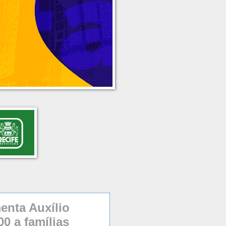
nta Auxílio
0 a famílias