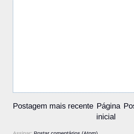
Postagem mais recente
Página
Po
inicial
Assinar:
Postar comentários (Atom)