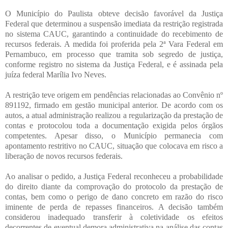
O Município do Paulista obteve decisão favorável da Justiça
Federal que determinou a suspensão imediata da restrição registrada
no sistema CAUC, garantindo a continuidade do recebimento de
recursos federais. A medida foi proferida pela 2ª Vara Federal em
Pernambuco, em processo que tramita sob segredo de justiça,
conforme registro no sistema da Justiça Federal, e é assinada pela
juíza federal Marília Ivo Neves.
A restrição teve origem em pendências relacionadas ao Convênio nº
891192, firmado em gestão municipal anterior. De acordo com os
autos, a atual administração realizou a regularização da prestação de
contas e protocolou toda a documentação exigida pelos órgãos
competentes. Apesar disso, o Município permanecia com
apontamento restritivo no CAUC, situação que colocava em risco a
liberação de novos recursos federais.
Ao analisar o pedido, a Justiça Federal reconheceu a probabilidade
do direito diante da comprovação do protocolo da prestação de
contas, bem como o perigo de dano concreto em razão do risco
iminente de perda de repasses financeiros. A decisão também
considerou inadequado transferir à coletividade os efeitos
decorrentes de eventual demora administrativa na análise das contas