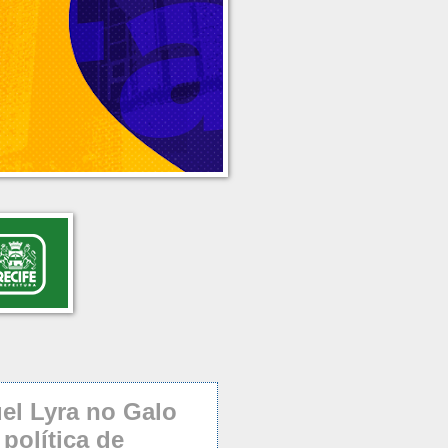
l Lyra no Galo
política de