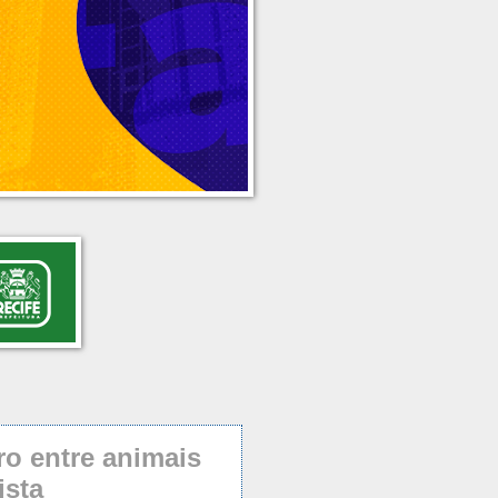
o entre animais
ista