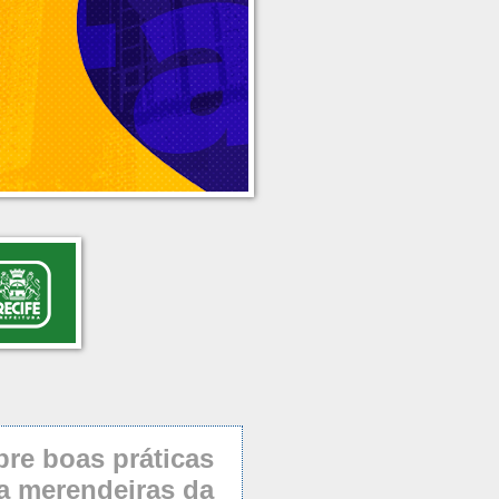
re boas práticas
a merendeiras da