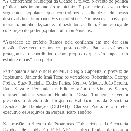
“A Conferência Municipal da Cidade é, talvez, o evento de política
pública mais importante do município. É por meio da escuta dos
segmentos populares que construímos as diretrizes do nosso
desenvolvimento urbano. Essa conferência é transversal: passa por
moradia, mobilidade, saúde, infraestrutura, cultura. É um espaço de
construção do poder popular”, afirmou Vinícius.
“Agradeço ao prefeito Ramos pela confiança em me dar essa
missão. Esse evento é uma conquista coletiva. Paulista está sendo
protagonista e contribuindo com propostas que vão impactar o
estado e o país”, completou.
Participaram ainda o líder do MLT, Sérgio Capoeira; o prefeito de
Itapissuma, Júnior de Irmã Teca; os vereadores Robertinho, George
Freitas, Suzy Racinha, Eudes Farias, Kennyo Miguel, João Pereira,
Raul Silva e Fernanda de Edinho; além de Vinícius Soares,
representando o senador Humberto Costa. Também estiveram
presentes a diretora de Programas Habitacionais da Secretaria
Estadual de Habitação (CEHAB), Clarissa Prado, e o diretor
executivo de Arquivos da Perpart, Ícaro Tenório.
Na ocasião, a diretora de Programas Habitacionais da Secretaria
Estadual de Habitação (CEHAB), Clarissa Prado, destacou a