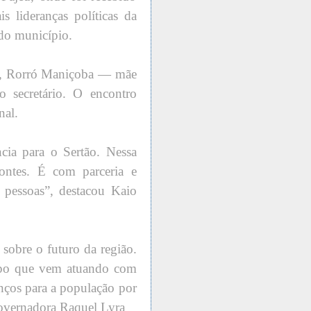
s lideranças políticas da
 do município.
sta, Rorró Maniçoba — mãe
 secretário. O encontro
nal.
ncia para o Sertão. Nessa
pontes. É com parceria e
 pessoas”, destacou Kaio
 sobre o futuro da região.
upo que vem atuando com
nços para a população por
overnadora Raquel Lyra