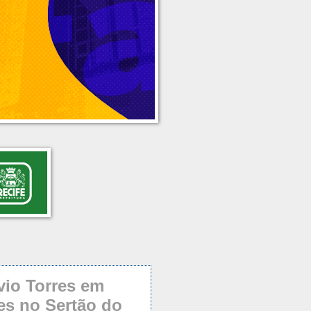
vio Torres em
ões no Sertão do