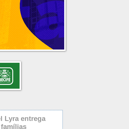
l Lyra entrega
famílias