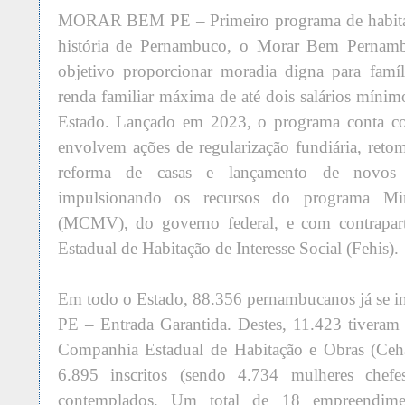
MORAR BEM PE – Primeiro programa de habitação
história de Pernambuco, o Morar Bem Pernamb
objetivo proporcionar moradia digna para famí
renda familiar máxima de até dois salários mínim
Estado. Lançado em 2023, o programa conta co
envolvem ações de regularização fundiária, retom
reforma de casas e lançamento de novos co
impulsionando os recursos do programa M
(MCMV), do governo federal, e com contrapar
Estadual de Habitação de Interesse Social (Fehis).
Em todo o Estado, 88.356 pernambucanos já se 
PE – Entrada Garantida. Destes, 11.423 tiveram
Companhia Estadual de Habitação e Obras (Ceha
6.895 inscritos (sendo 4.734 mulheres chef
contemplados. Um total de 18 empreendimen