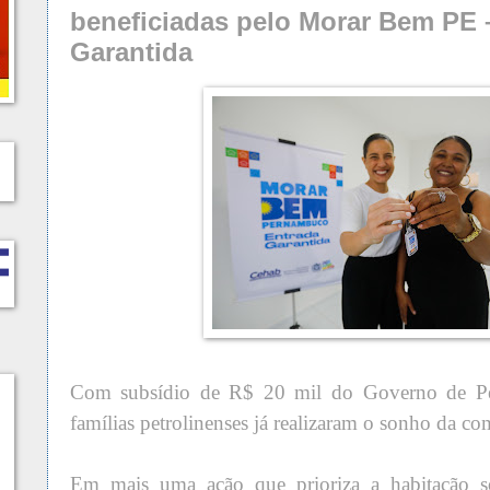
beneficiadas pelo Morar Bem PE 
Garantida
Com subsídio de R$ 20 mil do Governo de P
famílias petrolinenses já realizaram o sonho da c
Em mais uma ação que prioriza a habitação s