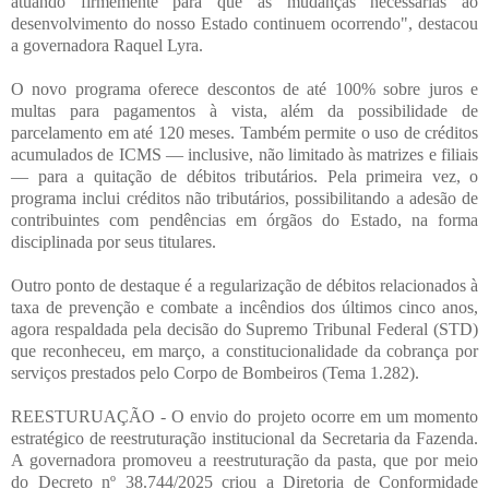
atuando firmemente para que as mudanças necessárias ao
desenvolvimento do nosso Estado continuem ocorrendo", destacou
a governadora Raquel Lyra.
O novo programa oferece descontos de até 100% sobre juros e
multas para pagamentos à vista, além da possibilidade de
parcelamento em até 120 meses. Também permite o uso de créditos
acumulados de ICMS — inclusive, não limitado às matrizes e filiais
— para a quitação de débitos tributários. Pela primeira vez, o
programa inclui créditos não tributários, possibilitando a adesão de
contribuintes com pendências em órgãos do Estado, na forma
disciplinada por seus titulares.
Outro ponto de destaque é a regularização de débitos relacionados à
taxa de prevenção e combate a incêndios dos últimos cinco anos,
agora respaldada pela decisão do Supremo Tribunal Federal (STD)
que reconheceu, em março, a constitucionalidade da cobrança por
serviços prestados pelo Corpo de Bombeiros (Tema 1.282).
REESTURUAÇÃO - O envio do projeto ocorre em um momento
estratégico de reestruturação institucional da Secretaria da Fazenda.
A governadora promoveu a reestruturação da pasta, que por meio
do Decreto nº 38.744/2025 criou a Diretoria de Conformidade