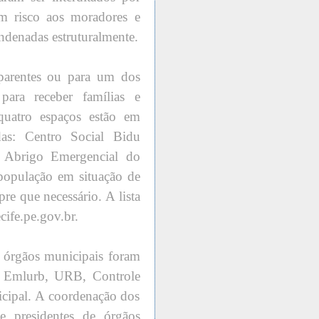
um risco aos moradores e
ndenadas estruturalmente.
parentes ou para um dos
para receber famílias e
quatro espaços estão em
das: Centro Social Bidu
, Abrigo Emergencial do
 população em situação de
re que necessário. A lista
cife.pe.gov.br.
 e órgãos municipais foram
l, Emlurb, URB, Controle
cipal. A coordenação dos
 e presidentes de órgãos