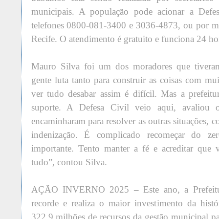
municipais. A população pode acionar a Defes
telefones 0800-081-3400 e 3036-4873, ou por me
Recife. O atendimento é gratuito e funciona 24 hor
Mauro Silva foi um dos moradores que tivera
gente luta tanto para construir as coisas com mui
ver tudo desabar assim é difícil. Mas a prefei
suporte. A Defesa Civil veio aqui, avaliou 
encaminharam para resolver as outras situações, 
indenização. É complicado recomeçar do ze
importante. Tento manter a fé e acreditar que 
tudo”, contou Silva.
AÇÃO INVERNO 2025 – Este ano, a Prefeitur
recorde e realiza o maior investimento da hist
322,9 milhões de recursos da gestão municipal pa