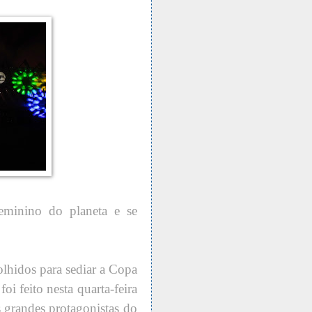
eminino do planeta e se
olhidos para sediar a Copa
 feito nesta quarta-feira
 grandes protagonistas do