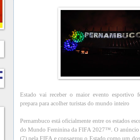
Estado vai receber o maior evento esportivo f
prepara para acolher turistas do mundo inteiro
Pernambuco está oficialmente entre os estados esc
do Mundo Feminina da FIFA 2027™. O anúncio foi
(7) pela FIFA e consagrou o Estado como um dos