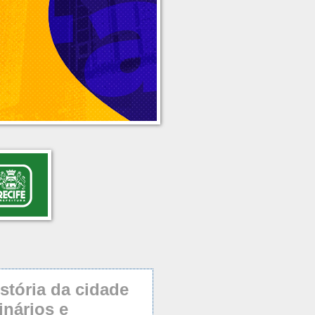
stória da cidade
inários e