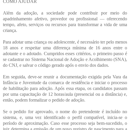
COMO AJUDAR
Além da adoção, a sociedade pode contribuir por meio do
apadrinhamento afetivo, provedor ou profissional — oferecendo
tempo, afeto, serviços ou recursos para transformar a vida de uma
criança.
Para adotar uma criança ou adolescente, é necessário ter pelo menos
18 anos e respeitar uma diferença mínima de 16 anos entre o
adotante e o adotado. Cumpridos esses critérios, o primeiro passo é
se cadastrar no Sistema Nacional de Adoção e Acolhimento (SNA),
do CNJ, e salvar o código gerado após o envio dos dados.
Em seguida, deve-se reunir a documentação exigida pela Vara da
Infância e Juventude da comarca de residência e iniciar o processo
de habilitação para adoção. Após essa etapa, os candidatos passam
por uma capacitação de 12 horas/aula (presencial ou a distância) e,
então, podem formalizar o pedido de adoção.
Se o pedido for aprovado, o nome do pretendente é incluído no
sistema, e, uma vez identificado o perfil compatível, inicia-se o
período de aproximação. Caso esse processo seja bem-sucedido, o
juiz determina a emissão de um novo registro de nascimento para a