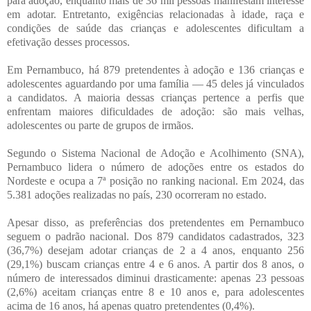
para adoção, enquanto mais de 36 mil pessoas manifestam interesse
em adotar. Entretanto, exigências relacionadas à idade, raça e
condições de saúde das crianças e adolescentes dificultam a
efetivação desses processos.
Em Pernambuco, há 879 pretendentes à adoção e 136 crianças e
adolescentes aguardando por uma família — 45 deles já vinculados
a candidatos. A maioria dessas crianças pertence a perfis que
enfrentam maiores dificuldades de adoção: são mais velhas,
adolescentes ou parte de grupos de irmãos.
Segundo o Sistema Nacional de Adoção e Acolhimento (SNA),
Pernambuco lidera o número de adoções entre os estados do
Nordeste e ocupa a 7ª posição no ranking nacional. Em 2024, das
5.381 adoções realizadas no país, 230 ocorreram no estado.
Apesar disso, as preferências dos pretendentes em Pernambuco
seguem o padrão nacional. Dos 879 candidatos cadastrados, 323
(36,7%) desejam adotar crianças de 2 a 4 anos, enquanto 256
(29,1%) buscam crianças entre 4 e 6 anos. A partir dos 8 anos, o
número de interessados diminui drasticamente: apenas 23 pessoas
(2,6%) aceitam crianças entre 8 e 10 anos e, para adolescentes
acima de 16 anos, há apenas quatro pretendentes (0,4%).