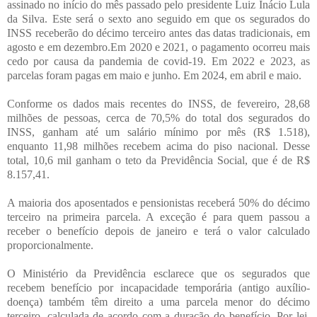
assinado no início do mês passado pelo presidente Luiz Inácio Lula
da Silva. Este será o sexto ano seguido em que os segurados do
INSS receberão do décimo terceiro antes das datas tradicionais, em
agosto e em dezembro.Em 2020 e 2021, o pagamento ocorreu mais
cedo por causa da pandemia de covid-19. Em 2022 e 2023, as
parcelas foram pagas em maio e junho. Em 2024, em abril e maio.
Conforme os dados mais recentes do INSS, de fevereiro, 28,68
milhões de pessoas, cerca de 70,5% do total dos segurados do
INSS, ganham até um salário mínimo por mês (R$ 1.518),
enquanto 11,98 milhões recebem acima do piso nacional. Desse
total, 10,6 mil ganham o teto da Previdência Social, que é de R$
8.157,41.
A maioria dos aposentados e pensionistas receberá 50% do décimo
terceiro na primeira parcela. A exceção é para quem passou a
receber o benefício depois de janeiro e terá o valor calculado
proporcionalmente.
O Ministério da Previdência esclarece que os segurados que
recebem benefício por incapacidade temporária (antigo auxílio-
doença) também têm direito a uma parcela menor do décimo
terceiro, calculada de acordo com a duração do benefício. Por lei,