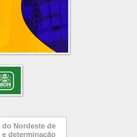
a do Nordeste de
 e determinação