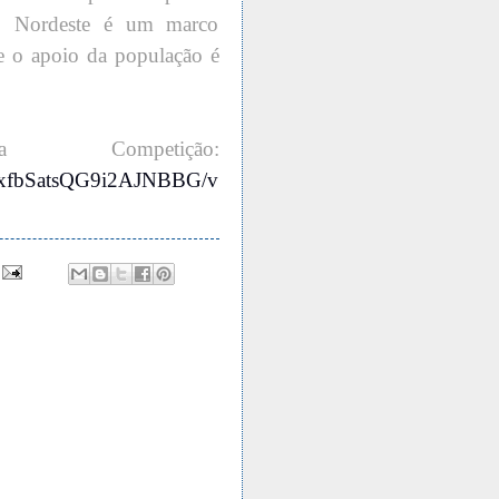
do Nordeste é um marco
 e o apoio da população é
ompetição:
3fqxfbSatsQG9i2AJNBBG/v