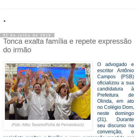
.
31 de julho de 2016
Tonca exalta família e repete expressão
do irmão
O advogado e
escritor Antônio
Campos (PSB)
oficializou a sua
candidatura à
Prefeitura de
Olinda, em ato
no Colégio Dom,
neste domingo
(31). Durante
(Foto: Alfeu Tavares/Folha de Pernambuco)
seu discurso na
convenção, o