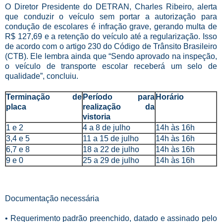
O Diretor Presidente do DETRAN, Charles Ribeiro, alerta
que conduzir o veículo sem portar a autorização para
condução de escolares é infração grave, gerando multa de
R$ 127,69 e a retenção do veículo até a regularização. Isso
de acordo com o artigo 230 do Código de Trânsito Brasileiro
(CTB). Ele lembra ainda que “Sendo aprovado na inspeção,
o veículo de transporte escolar receberá um selo de
qualidade”, concluiu.
Terminação de
Período para
Horário
placa
realização da
vistoria
1 e 2
4 a 8 de julho
14h às 16h
3,4 e 5
11 a 15 de julho
14h às 16h
6,7 e 8
18 a 22 de julho
14h às 16h
9 e 0
25 a 29 de julho
14h às 16h
Documentação necessária
• Requerimento padrão preenchido, datado e assinado pelo