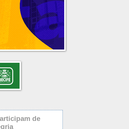
articipam de
egria