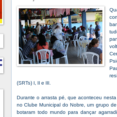
Qua
co
ba
tud
pa
vol
Ce
Ps
P
res
(SRTs) I, II e III.
Durante o arrasta pé, que aconteceu nesta 
no Clube Municipal do Nobre, um grupo de
botaram todo mundo para dançar agarrad