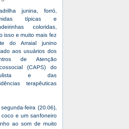
drilha junina, forró,
midas típicas e
ndeirinhas coloridas,
o isso e muito mais fez
rte do Arraial junino
tado aos usuários dos
ntros de Atenção
icossocial (CAPS) do
aulista e das
idências terapêuticas
segunda-feira (20.06),
 coco e um sanfoneiro
inho ao som de muito