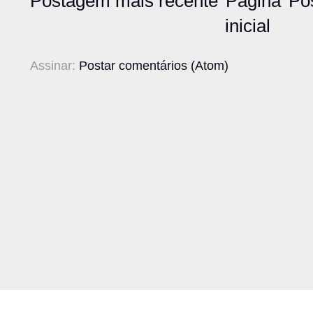
Postagem mais recente
Página
Po
inicial
Assinar:
Postar comentários (Atom)