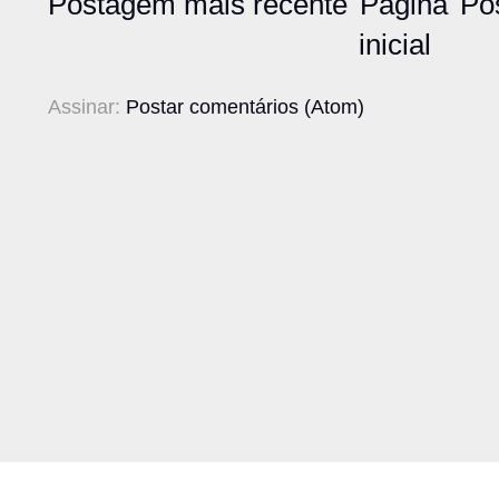
Postagem mais recente
Página
Po
inicial
Assinar:
Postar comentários (Atom)