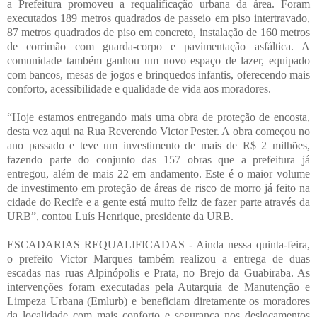
a Prefeitura promoveu a requalificação urbana da área. Foram
executados 189 metros quadrados de passeio em piso intertravado,
87 metros quadrados de piso em concreto, instalação de 160 metros
de corrimão com guarda-corpo e pavimentação asfáltica. A
comunidade também ganhou um novo espaço de lazer, equipado
com bancos, mesas de jogos e brinquedos infantis, oferecendo mais
conforto, acessibilidade e qualidade de vida aos moradores.
“Hoje estamos entregando mais uma obra de proteção de encosta,
desta vez aqui na Rua Reverendo Victor Pester. A obra começou no
ano passado e teve um investimento de mais de R$ 2 milhões,
fazendo parte do conjunto das 157 obras que a prefeitura já
entregou, além de mais 22 em andamento. Este é o maior volume
de investimento em proteção de áreas de risco de morro já feito na
cidade do Recife e a gente está muito feliz de fazer parte através da
URB”, contou Luís Henrique, presidente da URB.
ESCADARIAS REQUALIFICADAS - Ainda nessa quinta-feira,
o prefeito Victor Marques também realizou a entrega de duas
escadas nas ruas Alpinópolis e Prata, no Brejo da Guabiraba. As
intervenções foram executadas pela Autarquia de Manutenção e
Limpeza Urbana (Emlurb) e beneficiam diretamente os moradores
da localidade com mais conforto e segurança nos deslocamentos