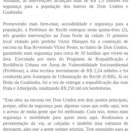
Somadas, as intervenções alcançam mais de R$ 2,5 milhões em
segurança para a população dos bairros de Dois Unidos e
Guabiraba
Promovendo mais bem-estar, acessibilidade e segurança para a
população, a Prefeitura do Recife entregou nesta quinta-feira (2),
três grandes intervenções na Zona Norte da cidade. O primeiro
local visitado pelo prefeito Victor Marques foi a contenção de
encosta na Rua Reverendo Victor Pester, no bairro de Dois Unidos,
garantindo mais segurança para cerca de 30 famílias que vivem na
área. Executada por meio do Programa de Requalificação e
Resiliência Urbana em Áreas de Vulnerabilidade Socioambiental
(ProMorar), a obra recebeu investimento de R$ 2,24 milhões e foi
conduzida pela Autarquia de Urbanização do Recife (URB). Já no
Brejo da Guabiraba, foi a vez de entregar a requalificação das ruas
Prata e Altinópolis, totalizando R$ 250 mil em benfeitorias.
“Esta obra na encosta em Dois Unidos tem dois pontos principais,
porque, além da segurança para algumas casas que estão aqui, tem
o acesso de muita gente que foi melhorado. Com isso, temos mais
segurança e mobilidade para quem mora aqui. Realizamos a
pavimentação da via, as calçadas e também uma estrutura de
drenagem, algo que a gente sempre prioriza. Tem parquinho para as