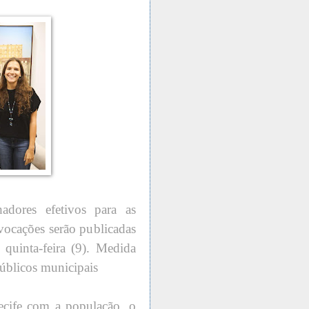
adores efetivos para as
vocações serão publicadas
 quinta-feira (9). Medida
públicos municipais
ecife com a população, o