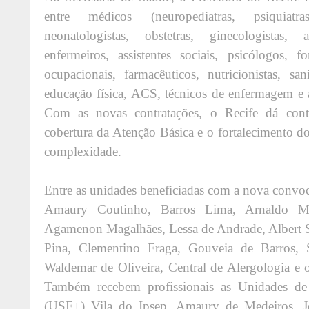
entre médicos (neuropediatras, psiquiatras
neonatologistas, obstetras, ginecologistas, an
enfermeiros, assistentes sociais, psicólogos, f
ocupacionais, farmacêuticos, nutricionistas, sani
educação física, ACS, técnicos de enfermagem e a
Com as novas contratações, o Recife dá cont
cobertura da Atenção Básica e o fortalecimento do
complexidade.
Entre as unidades beneficiadas com a nova convoca
Amaury Coutinho, Barros Lima, Arnaldo Mar
Agamenon Magalhães, Lessa de Andrade, Albert S
Pina, Clementino Fraga, Gouveia de Barros, 
Waldemar de Oliveira, Central de Alergologia e
Também recebem profissionais as Unidades de
(USF+) Vila do Ipsep, Amaury de Medeiros, J