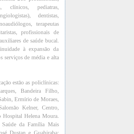
, clínicos, pediatras,
giologistas), dentistas,
onoaudiólogos, terapeutas
taristas, profissionais de
uxiliares de saúde bucal.
inuidade à expansão da
s serviços de média e alta
ção estão as policlínicas:
ques, Bandeira Filho,
abin, Ermírio de Moraes,
Salomão Kelner, Centro,
 o Hospital Helena Moura.
 Saúde da Família Mais
osé Dustan e Guabiraba;