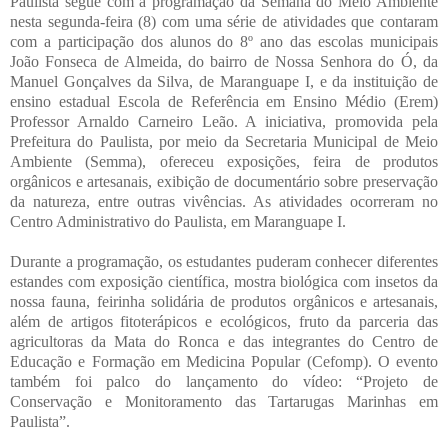
Paulista segue com a programação da Semana do Meio Ambiente
nesta segunda-feira (8) com uma série de atividades que contaram
com a participação dos alunos do 8º ano das escolas municipais
João Fonseca de Almeida, do bairro de Nossa Senhora do Ó, da
Manuel Gonçalves da Silva, de Maranguape I, e da instituição de
ensino estadual Escola de Referência em Ensino Médio (Erem)
Professor Arnaldo Carneiro Leão. A iniciativa, promovida pela
Prefeitura do Paulista, por meio da Secretaria Municipal de Meio
Ambiente (Semma), ofereceu exposições, feira de produtos
orgânicos e artesanais, exibição de documentário sobre preservação
da natureza, entre outras vivências. As atividades ocorreram no
Centro Administrativo do Paulista, em Maranguape I.
Durante a programação, os estudantes puderam conhecer diferentes
estandes com exposição científica, mostra biológica com insetos da
nossa fauna, feirinha solidária de produtos orgânicos e artesanais,
além de artigos fitoterápicos e ecológicos, fruto da parceria das
agricultoras da Mata do Ronca e das integrantes do Centro de
Educação e Formação em Medicina Popular (Cefomp). O evento
também foi palco do lançamento do vídeo: “Projeto de
Conservação e Monitoramento das Tartarugas Marinhas em
Paulista”.