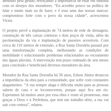
atendido pela gestão, reforçando a importância de estar em sintonia
com os desejos dos moradores. “Eu acredito pouco na política de
falar e muito mais na de fazer, e é essa uma das nossas marcas:
compromisso forte com o povo da nossa cidade”, acrescentou
Victor.
O projeto prevê a implantação de 74 metros de rede de drenagem,
construção de três caixas coletoras e dois poços de visita, além da
pavimentação da via e implantação de passeios acessíveis. Com
cerca de 110 metros de extensão, a Rua Santa Dorotéia passará por
uma transformação completa, melhorando as condições de
mobilidade e solucionando problemas relacionados ao escoamento
das águas pluviais. A intervenção tem prazo estimado de seis meses
para conclusão e beneficiará diversos moradores da área.
Morador da Rua Santa Dorotéia há 58 anos, Edson Júnior destacou
a importância da obra para a comunidade, que sofre com constantes
alagamentos. “A rua sempre alaga e dificulta muito para as pessoas
saírem de casa e se locomoverem, porque aqui fica um rio.
Esperamos há muitos anos por essa obra e eram só promessas, mas
graças a Deus e à Prefeitura, que tem um trabalho sério, a rua vai
sair com certeza”, relatou.