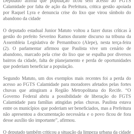
Deputado afirma que população ficou sem acesso ao FGTS
Calamidade por falta de ação da Prefeitura, critica gestão apoiada
por Raquel Lyra e denuncia crise do lixo que virou símbolo do
abandono da cidade
O deputado estadual Junior Matuto voltou a fazer duras críticas à
gestão do prefeito Severino Ramos durante discurso na tribuna da
Assembleia Legislativa de Pernambuco (Alepe), nesta terça-feira
(2). O parlamentar afirmou que Paulista vive um cenário de
abandono, marcado pela crise do lixo que se espalha por diversos
bairros da cidade, falta de planejamento e perda de oportunidades
que poderiam beneficiar a população.
Segundo Matuto, um dos exemplos mais recentes foi a perda do
acesso ao FGTS Calamidade para moradores afetados pelas fortes
chuvas que atingiram a Região Metropolitana do Recife. “O
Governo Federal abriu a possibilidade de liberação do FGTS
Calamidade para famílias atingidas pelas chuvas. Paulista estava
entre os municípios que poderiam ser beneficiados, mas a Prefeitura
não apresentou a documentação necessária e o povo ficou de fora
desse auxílio tão importante”, afirmou.
O deputado também criticou a situação da limpeza urbana da cidade