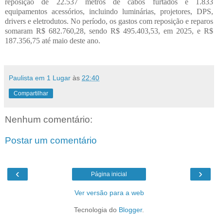
reposição de 22.537 metros de cabos furtados e 1.833
equipamentos acessórios, incluindo luminárias, projetores, DPS,
drivers e eletrodutos. No período, os gastos com reposição e reparos
somaram R$ 682.760,28, sendo R$ 495.403,53, em 2025, e R$
187.3
56,75 até maio deste ano.
Paulista em 1 Lugar
às
22:40
Compartilhar
Nenhum comentário:
Postar um comentário
‹
›
Página inicial
Ver versão para a web
Tecnologia do
Blogger
.