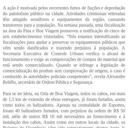
A ação é motivada pelos recorrentes furtos de fiações e depredação
do patrimônio público na cidade. Atividades criminosas reiteradas
têm atingido semáforos e equipamentos da região, causando
transtornos para a população. Na semana passada, uma fiscalização
na área do Pina e Boa Viagem promoveu a notificação de cinco de
seis estabelecimentos vistoriados. “Nós estamos intensificando as
fiscalizações para ajudar a preservar os equipamentos públicos que
vêm sendo danificados e trazendo prejuízos à população. A
Secretaria Executiva de Controle Urbano verifica o alvará de
funcionamento e exige as comprovações de compra do material que
está sendo comercializado. Quando se infringe a legislação de
comercialização do produto sem comprovação de origem, o caso é
conduzido às autoridades policiais competentes”, revela Alexandre
Rebêlo, secretário de Ordem Pública e Segurança.
Para se ter ideia, na Orla de Boa Viagem, todos os cabos, em mais
de 1,5 km de extensão de obras entregues, já foram furtados, assim
como todos os balizadores. Apenas na centralidade de Esportes,
foram 40 balizadores furtados, com prejuízos da ordem de R$ 50
mil, além de outros R$ 10 mil necessários ao fornecimento e à
instalação dos cabos. Assim como em outros locais da cidade, os
Boletins de Ocorrência vêm sido reiteradamente abertos junto às