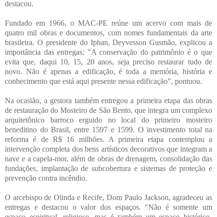
destacou.
Fundado em 1966, o MAC-PE reúne um acervo com mais de
quatro mil obras e documentos, com nomes fundamentais da arte
brasileira. O presidente do Iphan, Deyvesson Gusmão, explicou a
importância das entregas: "A conservação do patrimônio é o que
evita que, daqui 10, 15, 20 anos, seja preciso restaurar tudo de
novo. Não é apenas a edificação, é toda a memória, história e
conhecimento que está aqui presente nessa edificação”, pontuou.
Na ocasião, a gestora também entregou a primeira etapa das obras
de restauração do Mosteiro de São Bento, que integra um complexo
arquitetônico barroco erguido no local do primeiro mosteiro
beneditino do Brasil, entre 1597 e 1599. O investimento total na
reforma é de R$ 16 milhões. A primeira etapa contemplou a
intervenção completa dos bens artísticos decorativos que integram a
nave e a capela-mor, além de obras de drenagem, consolidação das
fundações, implantação de subcobertura e sistemas de proteção e
prevenção contra incêndio.
O arcebispo de Olinda e Recife, Dom Paulo Jackson, agradeceu as
entregas e destacou o valor dos espaços. "Não é somente um
espaço espiritual, religioso, mas é também um espaço histórico-