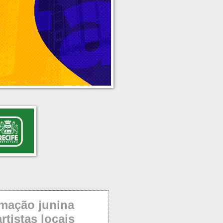
amação junina
rtistas locais