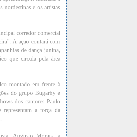
s nordestinas e os artistas
ncipal corredor comercial
eira”. A ação contará com
mpanhias de dança junina,
co que circula pela área
alco montado em frente à
tações do grupo Bugarhy e
hows dos cantores Paulo
 representam a força da
.
sta, Augusto Morais, a