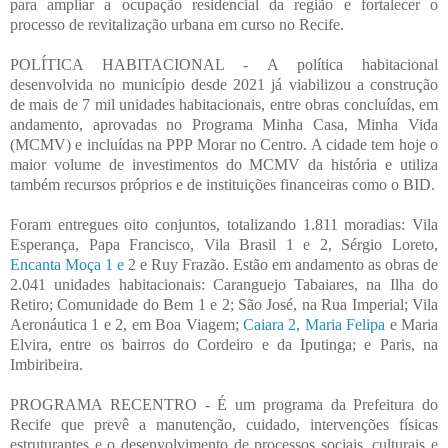
para ampliar a ocupação residencial da região e fortalecer o
processo de revitalização urbana em curso no Recife.
POLÍTICA HABITACIONAL - A política habitacional
desenvolvida no município desde 2021 já viabilizou a construção
de mais de 7 mil unidades habitacionais, entre obras concluídas, em
andamento, aprovadas no Programa Minha Casa, Minha Vida
(MCMV) e incluídas na PPP Morar no Centro. A cidade tem hoje o
maior volume de investimentos do MCMV da história e utiliza
também recursos próprios e de instituições financeiras como o BID.
Foram entregues oito conjuntos, totalizando 1.811 moradias: Vila
Esperança, Papa Francisco, Vila Brasil 1 e 2, Sérgio Loreto,
Encanta Moça 1 e
2 e Ruy Frazão. Estão em andamento as obras de
2.041 unidades habitacionais: Caranguejo Tabaiares, na Ilha do
Retiro; Comunidade do Bem 1 e 2; São José, na Rua Imperial; Vila
Aeronáutica 1 e 2, em Boa Viagem;
Caiara 2, Maria Felipa
e Maria
Elvira, entre os bairros do Cordeiro e da Iputinga; e Paris, na
Imbiribeira.
PROGRAMA RECENTRO - É um programa da Prefeitura do
Recife que prevê a manutenção, cuidado, intervenções físicas
estruturantes e o desenvolvimento de processos sociais, culturais e