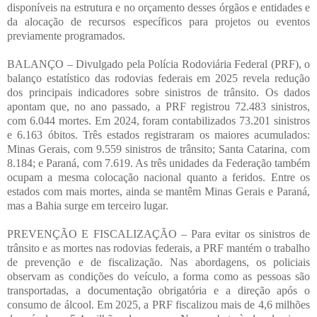
disponíveis na estrutura e no orçamento desses órgãos e entidades e
da alocação de recursos específicos para projetos ou eventos
previamente programados.
BALANÇO – Divulgado pela Polícia Rodoviária Federal (PRF), o
balanço estatístico das rodovias federais em 2025 revela redução
dos principais indicadores sobre sinistros de trânsito. Os dados
apontam que, no ano passado, a PRF registrou 72.483 sinistros,
com 6.044 mortes. Em 2024, foram contabilizados 73.201 sinistros
e 6.163 óbitos. Três estados registraram os maiores acumulados:
Minas Gerais, com 9.559 sinistros de trânsito; Santa Catarina, com
8.184; e Paraná, com 7.619. As três unidades da Federação também
ocupam a mesma colocação nacional quanto a feridos. Entre os
estados com mais mortes, ainda se mantêm Minas Gerais e Paraná,
mas a Bahia surge em terceiro lugar.
PREVENÇÃO E FISCALIZAÇÃO – Para evitar os sinistros de
trânsito e as mortes nas rodovias federais, a PRF mantém o trabalho
de prevenção e de fiscalização. Nas abordagens, os policiais
observam as condições do veículo, a forma como as pessoas são
transportadas, a documentação obrigatória e a direção após o
consumo de álcool. Em 2025, a PRF fiscalizou mais de 4,6 milhões