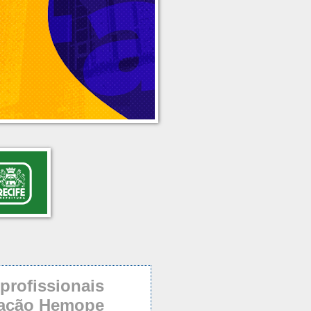
rofissionais
dação Hemope