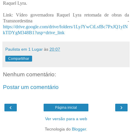
Raquel Lyra.
Link: Vídeo governadora Raquel Lyra retomada de obras da
Transnordestina -
https://drive.google.com/drive/folders/1LyJYwCtLsfBc7PxJQ1yIN
kTDYgM348B1?usp=drive_link
Paulista em 1 Lugar
às
20:07
Compartilhar
Nenhum comentário:
Postar um comentário
‹
›
Página inicial
Ver versão para a web
Tecnologia do
Blogger
.