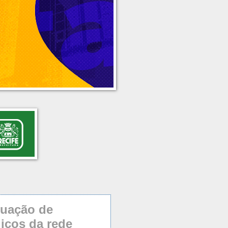
tuação de
icos da rede