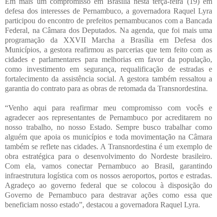
Em mais um compromisso em Brasília nesta terça-feira (19) em
defesa dos interesses de Pernambuco, a governadora Raquel Lyra
participou do encontro de prefeitos pernambucanos com a Bancada
Federal, na Câmara dos Deputados. Na agenda, que foi mais uma
programação da XXVII Marcha a Brasília em Defesa dos
Municípios, a gestora reafirmou as parcerias que tem feito com as
cidades e parlamentares para melhorias em favor da população,
como investimento em segurança, requalificação de estradas e
fortalecimento da assistência social. A gestora também ressaltou a
garantia do contrato para as obras de retomada da Transnordestina.
“Venho aqui para reafirmar meu compromisso com vocês e
agradecer aos representantes de Pernambuco por acreditarem no
nosso trabalho, no nosso Estado. Sempre busco trabalhar como
alguém que apoia os municípios e toda movimentação na Câmara
também se reflete nas cidades. A Transnordestina é um exemplo de
obra estratégica para o desenvolvimento do Nordeste brasileiro.
Com ela, vamos conectar Pernambuco ao Brasil, garantindo
infraestrutura logística com os nossos aeroportos, portos e estradas.
Agradeço ao governo federal que se colocou à disposição do
Governo de Pernambuco para destravar ações como essa que
beneficiam nosso estado”, destacou a governadora Raquel Lyra.