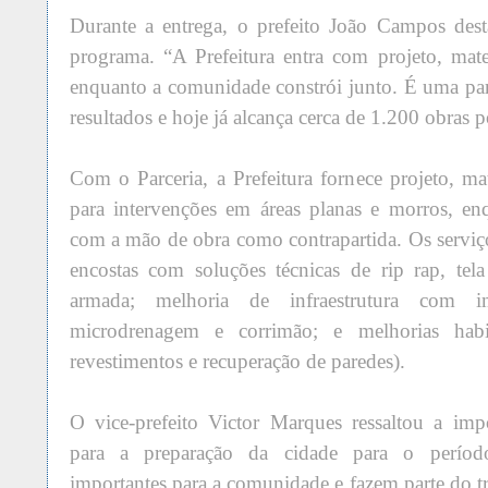
Durante a entrega, o prefeito João Campos dest
programa. “A Prefeitura entra com projeto, mater
enquanto a comunidade constrói junto. É uma pa
resultados e hoje já alcança cerca de 1.200 obras 
Com o Parceria, a Prefeitura fornece projeto, mat
para intervenções em áreas planas e morros, en
com a mão de obra como contrapartida. Os serviç
encostas com soluções técnicas de rip rap, tel
armada; melhoria de infraestrutura com im
microdrenagem e corrimão; e melhorias habita
revestimentos e recuperação de paredes).
O vice-prefeito Victor Marques ressaltou a imp
para a preparação da cidade para o períod
importantes para a comunidade e fazem parte do t