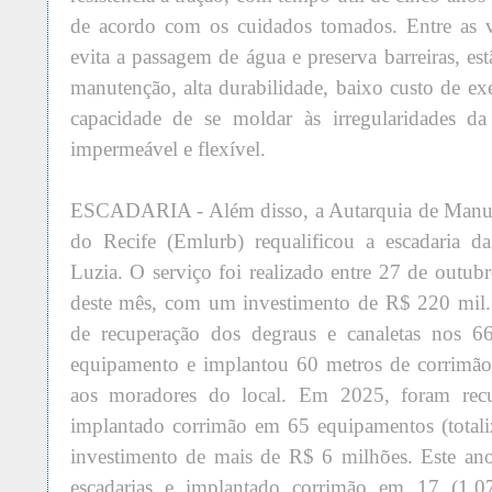
de acordo com os cuidados tomados. Entre as v
evita a passagem de água e preserva barreiras, es
manutenção, alta durabilidade, baixo custo de ex
capacidade de se moldar às irregularidades d
impermeável e flexível.
ESCADARIA - Além disso, a Autarquia de Manu
do Recife (Emlurb) requalificou a escadaria d
Luzia. O serviço foi realizado entre 27 de outub
deste mês, com um investimento de R$ 220 mil.
de recuperação dos degraus e canaletas nos 6
equipamento e implantou 60 metros de corrimão
aos moradores do local. Em 2025, foram recu
implantado corrimão em 65 equipamentos (total
investimento de mais de R$ 6 milhões. Este ano
escadarias e implantado corrimão em 17 (1.0