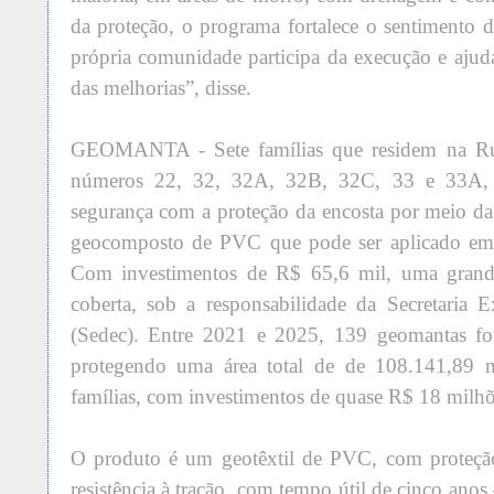
da proteção, o programa fortalece o sentimento d
própria comunidade participa da execução e ajud
das melhorias”, disse.
GEOMANTA - Sete famílias que residem na Rua
números 22, 32, 32A, 32B, 32C, 33 e 33A,
segurança com a proteção da encosta por meio d
geocomposto de PVC que pode ser aplicado em t
Com investimentos de R$ 65,6 mil, uma grand
coberta, sob a responsabilidade da Secretaria 
(Sedec). Entre 2021 e 2025, 139 geomantas for
protegendo uma área total de de 108.141,89 
famílias, com investimentos de quase R$ 18 milhõ
O produto é um geotêxtil de PVC, com proteç
resistência à tração, com tempo útil de cinco an