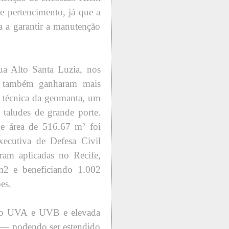
e pertencimento, já que a
a a garantir a manutenção
 Alto Santa Luzia, nos
 também ganharam mais
a técnica da geomanta, um
aludes de grande porte.
e área de 516,67 m² foi
Executiva de Defesa Civil
am aplicadas no Recife,
m2 e beneficiando 1.002
es.
ão UVA e UVB e elevada
os — podendo ser estendido