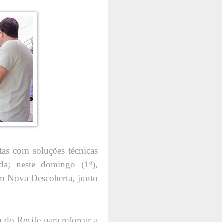
tas com soluções técnicas
da; neste domingo (1º),
em Nova Descoberta, junto
 do Recife para reforçar a