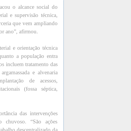
acou o alcance social do
ial e supervisão técnica,
rceria que vem ampliando
por ano”, afirmou.
erial e orientação técnica
quanto a população entra
os incluem tratamento das
a argamassada e alvenaria
plantação de acessos,
cionais (fossa séptica,
ortância das intervenções
o chuvoso. “São ações
rabalho descentralizado da