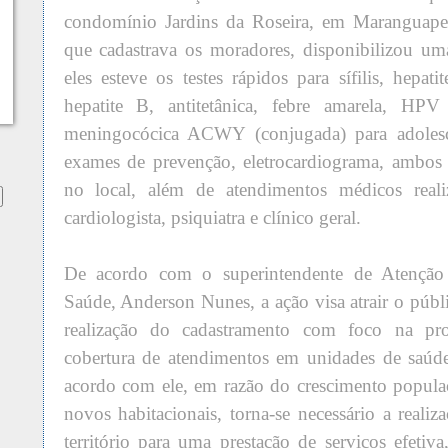
condomínio Jardins da Roseira, em Maranguape I
que cadastrava os moradores, disponibilizou uma
eles esteve os testes rápidos para sífilis, hepat
hepatite B, antitetânica, febre amarela, HPV
meningocócica ACWY (conjugada) para adolesc
exames de prevenção, eletrocardiograma, ambos
no local, além de atendimentos médicos realiz
cardiologista, psiquiatra e clínico geral.
De acordo com o superintendente de Atenção 
Saúde, Anderson Nunes, a ação visa atrair o púb
realização do cadastramento com foco na p
cobertura de atendimentos em unidades de saúde
acordo com ele, em razão do crescimento popula
novos habitacionais, torna-se necessário a real
território para uma prestação de serviços efetiv