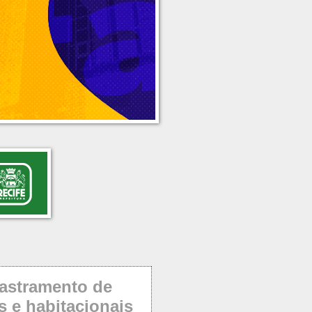
dastramento de
 e habitacionais