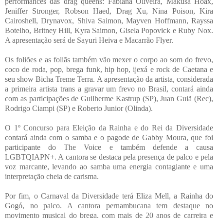
performances das drag queens: Fabiana Oliveira, Makusa Hoax,
Jeniffer Stronger, Robson Haed, Drag Xu, Nina Poison, Kira
Cairoshell, Drynavox, Shiva Saimon, Mayven Hoffmann, Rayssa
Botelho, Britney Hill, Kyra Saimon, Gisela Popovick e Ruby Nox.
A apresentação será de Sayuri Heiva e Macarrão Flyer.
Os foliões e as foliãs também vão mexer o corpo ao som do frevo,
coco de roda, pop, brega funk, hip hop, ijexá e rock de Caetana e
seu show Bicha Treme Terra. A apresentação da artista, considerada
a primeira artista trans a gravar um frevo no Brasil, contará ainda
com as participações de Guilherme Kastrup (SP), Juan Guiã (Rec),
Rodrigo Ciampi (SP) e Roberto Junior (Olinda).
O 1º Concurso para Eleição da Rainha e do Rei da Diversidade
contará ainda com o samba e o pagode de Gabby Moura, que foi
participante do The Voice e também defende a causa
LGBTQIAPN+. A cantora se destaca pela presença de palco e pela
voz marcante, levando ao samba uma energia contagiante e uma
interpretação cheia de carisma.
Por fim, o Carnaval da Diversidade terá Eliza Mell, a Rainha do
Gogó, no palco. A cantora pernambucana tem destaque no
movimento musical do brega, com mais de 20 anos de carreira e