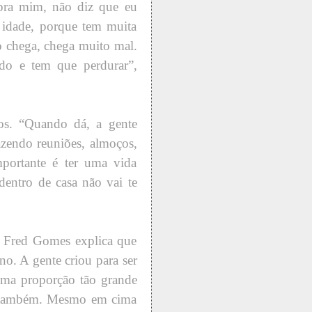
pra mim, não diz que eu
 idade, porque tem muita
o chega, chega muito mal.
do e tem que perdurar”,
os. “Quando dá, a gente
azendo reuniões, almoços,
portante é ter uma vida
dentro de casa não vai te
, Fred Gomes explica que
no. A gente criou para ser
ma proporção tão grande
i também. Mesmo em cima