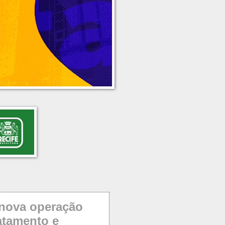
, nova operação
atamento e