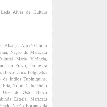
 Leda Alves de Cultura
de Aliança, Afoxé Omolu
fan, Nação do Maracatu
ltural Maria Vicência,
nda do Frevo, Orquestra
a, Bloco Lírico Folguedos
 de Índios Tupiniquins,
Fria, Tribo Caboclinho
o Urso do Oião, Bloco
inda Estrela, Maracatu
irado Nação Encanto da