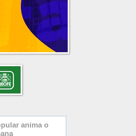
opular anima o
mana