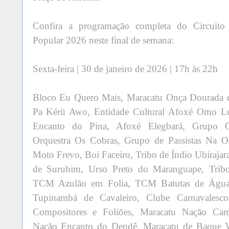
Confira a programação completa do Circuito
Popular 2026 neste final de semana:
Sexta-feira | 30 de janeiro de 2026 | 17h às 22h
Bloco Eu Quero Mais, Maracatu Onça Dourada 
Pa Kérù Awo, Entidade Cultural Afoxé Omo Lu
Encanto do Pina, Afoxé Elegbará, Grupo Cu
Orquestra Os Cobras, Grupo de Passistas Na O
Moto Frevo, Boi Faceiro, Tribo de Índio Ubirajar
de Surubim, Urso Preto do Maranguape, Tribo
TCM Azulão em Folia, TCM Batutas de Água 
Tupinambá de Cavaleiro, Clube Carnavalesc
Compositores e Foliões, Maracatu Nação Camb
Nação Encanto do Dendê, Maracatu de Baque V