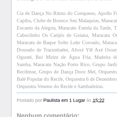
Cia de Dança No Ritmo do Compasso, Apollo Fre
Capiba, Clube de Boneco Seu Malaquias, Maraca
Encanto da Alegria, Maracatu Estrela da Tarde, 
Caboclinho Os Carijós de Goiana, Maracatu O
Maracatu de Baque Solto Leão Coroado, Maraca
Dourado de Tracunhaém, Afoxé Ylê Axé Oxum
Ogunté, Boi Mirim de Água Fria, Madeira do
Samba, Maracatu Nação Porto Rico, Grupo Jardi
Recifense, Grupo de Dança Doce Mel, Orquestra 
Balé Popular do Recife, Orquestra 6 de Dezembro
Orquestra Veneno do Recife e Sambadeiras.
Postado por
Paulista em 1 Lugar
às
15:22
Nenhum comentário: