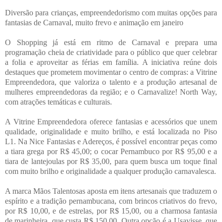
Diversão para crianças, empreendedorismo com muitas opções para
fantasias de Carnaval, muito frevo e animação em janeiro
O Shopping já está em ritmo de Carnaval e prepara uma
programação cheia de criatividade para o público que quer celebrar
a folia e aproveitar as férias em família. A iniciativa reúne dois
destaques que prometem movimentar o centro de compras: a Vitrine
Empreendedora, que valoriza o talento e a produção artesanal de
mulheres empreendedoras da região; e o Carnavalize! North Way,
com atrações temáticas e culturais.
A Vitrine Empreendedora oferece fantasias e acessórios que unem
qualidade, originalidade e muito brilho, e está localizada no Piso
L1. Na Nice Fantasias e Adereços, é possível encontrar peças como
a tiara grega por R$ 45,00; o cocar Pernambuco por R$ 95,00 e a
tiara de lantejoulas por R$ 35,00, para quem busca um toque final
com muito brilho e originalidade a qualquer produção carnavalesca.
A marca Mãos Talentosas aposta em itens artesanais que traduzem o
espírito e a tradição pernambucana, com brincos criativos do frevo,
por R$ 10,00, e de estrelas, por R$ 15,00, ou a charmosa fantasia
de marinheira, que custa R$ 150,00. Outra opção é a Usavisse, que