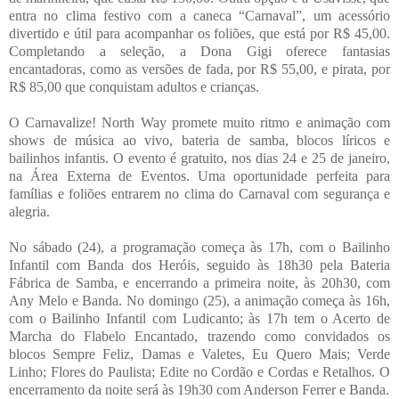
entra no clima festivo com a caneca “Carnaval”, um acessório
divertido e útil para acompanhar os foliões, que está por R$ 45,00.
Completando a seleção, a Dona Gigi oferece fantasias
encantadoras, como as versões de fada, por R$ 55,00, e pirata, por
R$ 85,00 que conquistam adultos e crianças.
O Carnavalize! North Way promete muito ritmo e animação com
shows de música ao vivo, bateria de samba, blocos líricos e
bailinhos infantis. O evento é gratuito, nos dias 24 e 25 de janeiro,
na Área Externa de Eventos. Uma oportunidade perfeita para
famílias e foliões entrarem no clima do Carnaval com segurança e
alegria.
No sábado (24), a programação começa às 17h, com o Bailinho
Infantil com Banda dos Heróis, seguido às 18h30 pela Bateria
Fábrica de Samba, e encerrando a primeira noite, às 20h30, com
Any Melo e Banda. No domingo (25), a animação começa às 16h,
com o Bailinho Infantil com Ludicanto; às 17h tem o Acerto de
Marcha do Flabelo Encantado, trazendo como convidados os
blocos Sempre Feliz, Damas e Valetes, Eu Quero Mais; Verde
Linho; Flores do Paulista; Edite no Cordão e Cordas e Retalhos. O
encerramento da noite será às 19h30 com Anderson Ferrer e Banda.