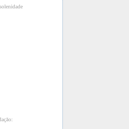
solenidade
dação: