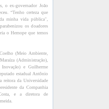
s, o ex-governador João
deceu. “Tenho certeza que
a minha vida pública",
 parabenizou os doadores
teria o Hemope que temos
 Coelho (Meio Ambiente,
Maraíza (Administração),
e Inovação) e Guilherme
eputado estadual Antônio
a reitora da Universidade
presidente da Companhia
osta, e a diretora de
lmeida.