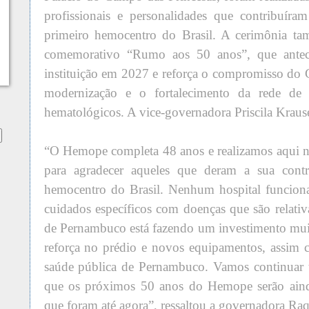
profissionais e personalidades que contribuíra
primeiro hemocentro do Brasil. A cerimônia ta
comemorativo “Rumo aos 50 anos”, que anteci
instituição em 2027 e reforça o compromisso do
modernização e o fortalecimento da rede de 
hematológicos. A vice-governadora Priscila Krause
“O Hemope completa 48 anos e realizamos aqui n
para agradecer aqueles que deram a sua contr
hemocentro do Brasil. Nenhum hospital funcion
cuidados específicos com doenças que são relat
de Pernambuco está fazendo um investimento mu
reforça no prédio e novos equipamentos, assim 
saúde pública de Pernambuco. Vamos continuar t
que os próximos 50 anos do Hemope serão aind
que foram até agora”, ressaltou a governadora Raq