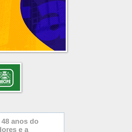
 48 anos do
ores e a