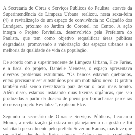
A Secretaria de Obras e Serviços Públicos do Paulista, através da
Superintendência de Limpeza Urbana, realizou, nesta sexta-feira
(4), a revitalização de um espaço de convivência no Calçadão dos
Lundgren, próximo ao Jardim do Coronel, no Centro. A ação
integra o Projeto Revitaliza, desenvolvido pela Prefeitura do
Paulista, que tem como objetivo requalificar áreas públicas
degradadas, promovendo a valorização dos espaços urbanos e a
melhoria da qualidade de vida da população.
De acordo com a superintendente de Limpeza Urbana, Elce Farias,
e a fiscal do projeto, Danielle Menezes, o espaço apresentava
diversos problemas estruturais. “Os bancos estavam quebrados,
então precisaram ser substituídos por um mobiliário novo. O jardim
também está sendo revitalizado para deixar o local mais bonito.
Além disso, estamos instalando duas lixeiras orgânicas, que são
produzidas a partir da doação de pneus por borracharias parceiras
do nosso projeto Revitaliza”, explicou Elce.
Segundo o secretário de Obras e Serviços Públicos, Leonardo
Moura, a revitalização já estava no planejamento da gestão e foi
solicitada pessoalmente pelo prefeito Severino Ramos, mas teve que
ser adiada devido às fortes chuvas. “Agora que as condições