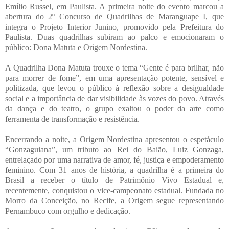
Emílio Russel, em Paulista. A primeira noite do evento marcou a
abertura do 2º Concurso de Quadrilhas de Maranguape I, que
integra o Projeto Interior Junino, promovido pela Prefeitura do
Paulista. Duas quadrilhas subiram ao palco e emocionaram o
público: Dona Matuta e Origem Nordestina.
A Quadrilha Dona Matuta trouxe o tema “Gente é para brilhar, não
para morrer de fome”, em uma apresentação potente, sensível e
politizada, que levou o público à reflexão sobre a desigualdade
social e a importância de dar visibilidade às vozes do povo. Através
da dança e do teatro, o grupo exaltou o poder da arte como
ferramenta de transformação e resistência.
Encerrando a noite, a Origem Nordestina apresentou o espetáculo
“Gonzaguiana”, um tributo ao Rei do Baião, Luiz Gonzaga,
entrelaçado por uma narrativa de amor, fé, justiça e empoderamento
feminino. Com 31 anos de história, a quadrilha é a primeira do
Brasil a receber o título de Patrimônio Vivo Estadual e,
recentemente, conquistou o vice-campeonato estadual. Fundada no
Morro da Conceição, no Recife, a Origem segue representando
Pernambuco com orgulho e dedicação.