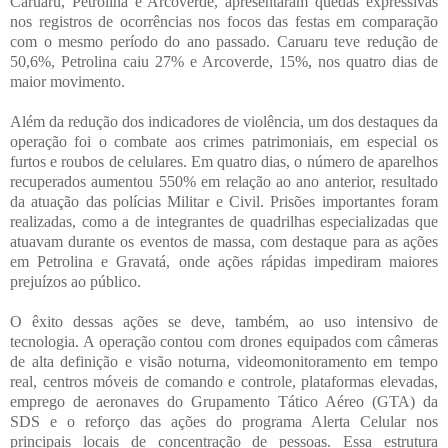
Caruaru, Petrolina e Arcoverde, apresentaram quedas expressivas
nos registros de ocorrências nos focos das festas em comparação
com o mesmo período do ano passado. Caruaru teve redução de
50,6%, Petrolina caiu 27% e Arcoverde, 15%, nos quatro dias de
maior movimento.
Além da redução dos indicadores de violência, um dos destaques da
operação foi o combate aos crimes patrimoniais, em especial os
furtos e roubos de celulares. Em quatro dias, o número de aparelhos
recuperados aumentou 550% em relação ao ano anterior, resultado
da atuação das polícias Militar e Civil. Prisões importantes foram
realizadas, como a de integrantes de quadrilhas especializadas que
atuavam durante os eventos de massa, com destaque para as ações
em Petrolina e Gravatá, onde ações rápidas impediram maiores
prejuízos ao público.
O êxito dessas ações se deve, também, ao uso intensivo de
tecnologia. A operação contou com drones equipados com câmeras
de alta definição e visão noturna, videomonitoramento em tempo
real, centros móveis de comando e controle, plataformas elevadas,
emprego de aeronaves do Grupamento Tático Aéreo (GTA) da
SDS e o reforço das ações do programa Alerta Celular nos
principais locais de concentração de pessoas. Essa estrutura