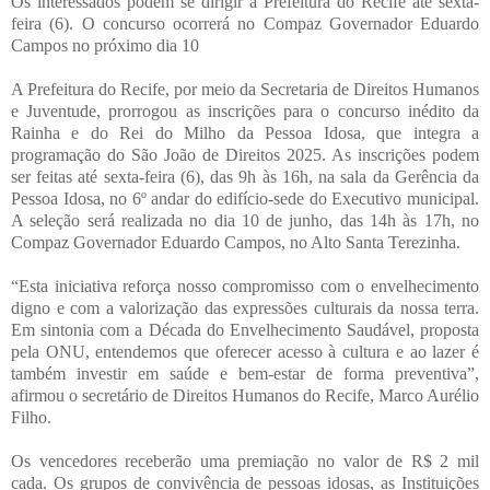
Os interessados podem se dirigir à Prefeitura do Recife até sexta-
feira (6). O concurso ocorrerá no Compaz Governador Eduardo
Campos no próximo dia 10
A Prefeitura do Recife, por meio da Secretaria de Direitos Humanos
e Juventude, prorrogou as inscrições para o concurso inédito da
Rainha e do Rei do Milho da Pessoa Idosa, que integra a
programação do São João de Direitos 2025. As inscrições podem
ser feitas até sexta-feira (6), das 9h às 16h, na sala da Gerência da
Pessoa Idosa, no 6º andar do edifício-sede do Executivo municipal.
A seleção será realizada no dia 10 de junho, das 14h às 17h, no
Compaz Governador Eduardo Campos, no Alto Santa Terezinha.
“Esta iniciativa reforça nosso compromisso com o envelhecimento
digno e com a valorização das expressões culturais da nossa terra.
Em sintonia com a Década do Envelhecimento Saudável, proposta
pela ONU, entendemos que oferecer acesso à cultura e ao lazer é
também investir em saúde e bem-estar de forma preventiva”,
afirmou o secretário de Direitos Humanos do Recife, Marco Aurélio
Filho.
Os vencedores receberão uma premiação no valor de R$ 2 mil
cada. Os grupos de convivência de pessoas idosas, as Instituições