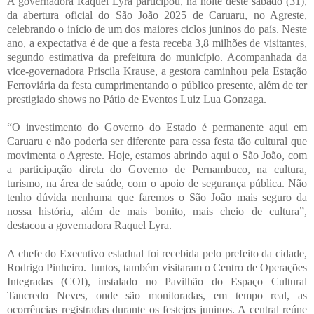
A governadora Raquel Lyra participou, na noite deste sábado (31),
da abertura oficial do São João 2025 de Caruaru, no Agreste,
celebrando o início de um dos maiores ciclos juninos do país. Neste
ano, a expectativa é de que a festa receba 3,8 milhões de visitantes,
segundo estimativa da prefeitura do município. Acompanhada da
vice-governadora Priscila Krause, a gestora caminhou pela Estação
Ferroviária da festa cumprimentando o público presente, além de ter
prestigiado shows no Pátio de Eventos Luiz Lua Gonzaga.
“O investimento do Governo do Estado é permanente aqui em
Caruaru e não poderia ser diferente para essa festa tão cultural que
movimenta o Agreste. Hoje, estamos abrindo aqui o São João, com
a participação direta do Governo de Pernambuco, na cultura,
turismo, na área de saúde, com o apoio de segurança pública. Não
tenho dúvida nenhuma que faremos o São João mais seguro da
nossa história, além de mais bonito, mais cheio de cultura”,
destacou a governadora Raquel Lyra.
A chefe do Executivo estadual foi recebida pelo prefeito da cidade,
Rodrigo Pinheiro. Juntos, também visitaram o Centro de Operações
Integradas (COI), instalado no Pavilhão do Espaço Cultural
Tancredo Neves, onde são monitoradas, em tempo real, as
ocorrências registradas durante os festejos juninos. A central reúne