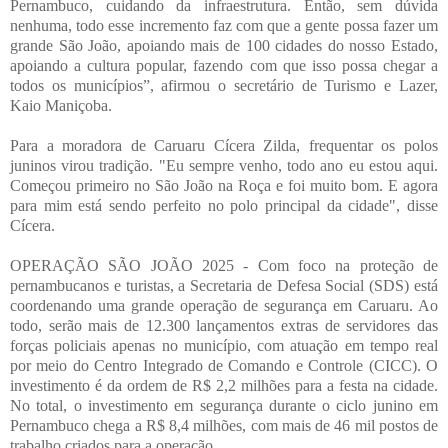
Pernambuco, cuidando da infraestrutura. Então, sem dúvida
nenhuma, todo esse incremento faz com que a gente possa fazer um
grande São João, apoiando mais de 100 cidades do nosso Estado,
apoiando a cultura popular, fazendo com que isso possa chegar a
todos os municípios”, afirmou o secretário de Turismo e Lazer,
Kaio Maniçoba.
Para a moradora de Caruaru Cícera Zilda, frequentar os polos
juninos virou tradição. "Eu sempre venho, todo ano eu estou aqui.
Começou primeiro no São João na Roça e foi muito bom. E agora
para mim está sendo perfeito no polo principal da cidade", disse
Cícera.
OPERAÇÃO SÃO JOÃO 2025 - Com foco na proteção de
pernambucanos e turistas, a Secretaria de Defesa Social (SDS) está
coordenando uma grande operação de segurança em Caruaru. Ao
todo, serão mais de 12.300 lançamentos extras de servidores das
forças policiais apenas no município, com atuação em tempo real
por meio do Centro Integrado de Comando e Controle (CICC). O
investimento é da ordem de R$ 2,2 milhões para a festa na cidade.
No total, o investimento em segurança durante o ciclo junino em
Pernambuco chega a R$ 8,4 milhões, com mais de 46 mil postos de
trabalho criados para a operação.